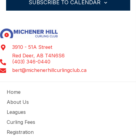
G
s
s
s
s
s
A
SUBSCRIBE TO CALENDAR
t
t
t
t
t
t
t
V
A
N
s
s
s
s
s
T
E
D
I
N
V
O
T
N
I
S
3910 - 51A Street
E
Red Deer, AB T4N6S6
W
(403) 346-0440
S
bert@michenerhillcurlingclub.ca
N
A
Home
V
About Us
I
Leagues
G
Curling Fees
A
Registration
T